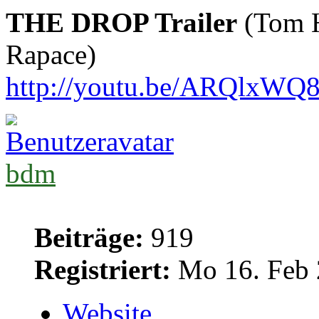
THE DROP Trailer
(Tom H
Rapace)
http://youtu.be/ARQlxW
bdm
Beiträge:
919
Registriert:
Mo 16. Feb 
Website