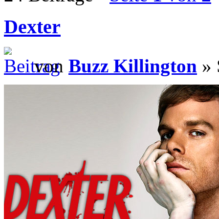
Dexter
von
Buzz Killington
» 