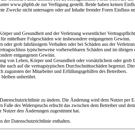
ter www.phpbb.de zur Verfügung gestellt. Beide haben keinen Einflus
te Zwecke nicht untersagen oder auf Inhalte fremder Foren Einfluss n
rper und Gesundheit und der Verletzung wesentlicher Vertragspflichten
ch für mittelbare Folgeschäden wie insbesondere entgangenen Gewinn.
em oder grob fahrlässigem Verhalten oder bei Schäden aus der Verletz
i Vertragsschluss typischerweise vorhersehbaren Schäden und im übrigen
besondere entgangenen Gewinn.
ng von Leben, Körper und Gesundheit oder vorsätzlichem oder grob fah
e nach auf die vertragstypischen Durchschnittsschäden begrenzt. Dies
h zugunsten der Mitarbeiter und Erfüllungsgehilfen des Betreibers.
bleiben unberührt.
 Datenschutzrichtlinie zu ändern. Die Änderung wird dem Nutzer per E-
m Falle des Widerspruchs erlischt das zwischen dem Betreiber und dem 
er Nutzer den Änderungen zugestimmt hat.
 der Datenschutzrichtlinie enthalten.