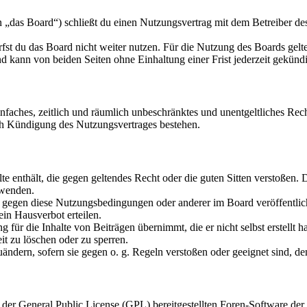
as Board“) schließt du einen Nutzungsvertrag mit dem Betreiber des 
fst du das Board nicht weiter nutzen. Für die Nutzung des Boards gelten
 kann von beiden Seiten ohne Einhaltung einer Frist jederzeit gekünd
 einfaches, zeitlich und räumlich unbeschränktes und unentgeltliches R
ch Kündigung des Nutzungsvertrages bestehen.
alte enthält, die gegen geltendes Recht oder die guten Sitten verstoßen. 
rwenden.
n gegen diese Nutzungsbedingungen oder anderer im Board veröffentli
in Hausverbot erteilen.
für die Inhalte von Beiträgen übernimmt, die er nicht selbst erstellt 
it zu löschen oder zu sperren.
uändern, sofern sie gegen o. g. Regeln verstoßen oder geeignet sind, 
r der General Public License (GPL) bereitgestellten Foren-Software 