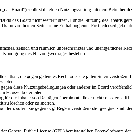
as Board“) schließt du einen Nutzungsvertrag mit dem Betreiber des 
fst du das Board nicht weiter nutzen. Für die Nutzung des Boards gelten
 kann von beiden Seiten ohne Einhaltung einer Frist jederzeit gekünd
 einfaches, zeitlich und räumlich unbeschränktes und unentgeltliches R
ch Kündigung des Nutzungsvertrages bestehen.
alte enthält, die gegen geltendes Recht oder die guten Sitten verstoßen. 
rwenden.
n gegen diese Nutzungsbedingungen oder anderer im Board veröffentli
in Hausverbot erteilen.
für die Inhalte von Beiträgen übernimmt, die er nicht selbst erstellt 
it zu löschen oder zu sperren.
uändern, sofern sie gegen o. g. Regeln verstoßen oder geeignet sind, 
r der General Public License (GPL) bereitgestellten Foren-Software 