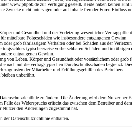
ter www.phpbb.de zur Verfügung gestellt. Beide haben keinen Einflus
te Zwecke nicht untersagen oder auf Inhalte fremder Foren Einfluss n
rper und Gesundheit und der Verletzung wesentlicher Vertragspflichten
ch für mittelbare Folgeschäden wie insbesondere entgangenen Gewinn.
em oder grob fahrlässigem Verhalten oder bei Schäden aus der Verletz
i Vertragsschluss typischerweise vorhersehbaren Schäden und im übrigen
besondere entgangenen Gewinn.
ng von Leben, Körper und Gesundheit oder vorsätzlichem oder grob fah
e nach auf die vertragstypischen Durchschnittsschäden begrenzt. Dies
h zugunsten der Mitarbeiter und Erfüllungsgehilfen des Betreibers.
bleiben unberührt.
 Datenschutzrichtlinie zu ändern. Die Änderung wird dem Nutzer per E-
m Falle des Widerspruchs erlischt das zwischen dem Betreiber und dem 
er Nutzer den Änderungen zugestimmt hat.
 der Datenschutzrichtlinie enthalten.