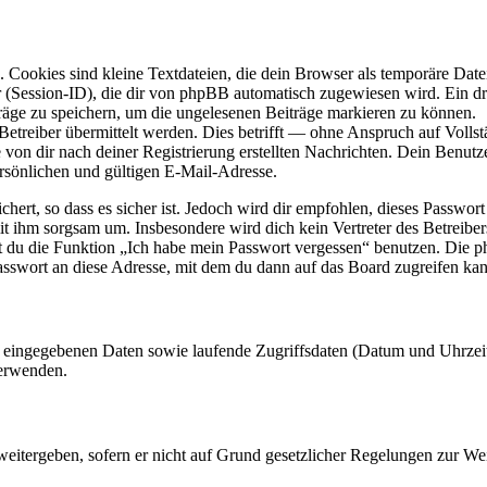
Cookies sind kleine Textdateien, die dein Browser als temporäre Datei
ssion-ID), die dir von phpBB automatisch zugewiesen wird. Ein dritt
räge zu speichern, um die ungelesenen Beiträge markieren zu können.
reiber übermittelt werden. Dies betrifft — ohne Anspruch auf Vollstän
 von dir nach deiner Registrierung erstellten Nachrichten. Dein Benu
sönlichen und gültigen E-Mail-Adresse.
ert, so dass es sicher ist. Jedoch wird dir empfohlen, dieses Passwor
mit ihm sorgsam um. Insbesondere wird dich kein Vertreter des Betreibe
nst du die Funktion „Ich habe mein Passwort vergessen“ benutzen. Di
asswort an diese Adresse, mit dem du dann auf das Board zugreifen kan
ng eingegebenen Daten sowie laufende Zugriffsdaten (Datum und Uhrze
verwenden.
eitergeben, sofern er nicht auf Grund gesetzlicher Regelungen zur Wei