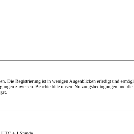
n. Die Registrierung ist in wenigen Augenblicken erledigt und ermögli
tigungen zuweisen. Beachte bitte unsere Nutzungsbedingungen und die v
gst.
nd UTC + 1 Stunde