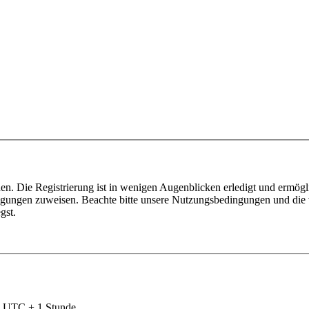
n. Die Registrierung ist in wenigen Augenblicken erledigt und ermögli
tigungen zuweisen. Beachte bitte unsere Nutzungsbedingungen und die v
gst.
nd UTC + 1 Stunde