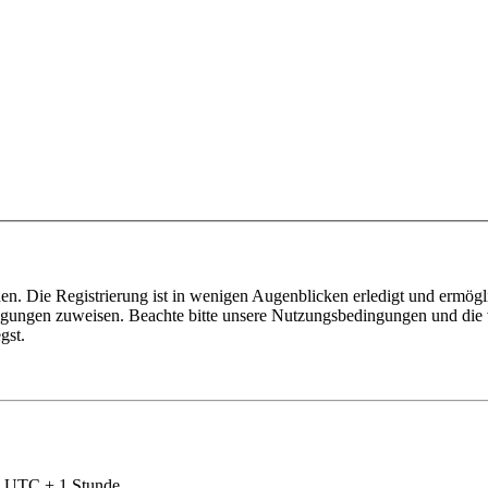
n. Die Registrierung ist in wenigen Augenblicken erledigt und ermögli
tigungen zuweisen. Beachte bitte unsere Nutzungsbedingungen und die v
gst.
nd UTC + 1 Stunde