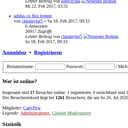
Letzter Beitrag
von
lopececilia
Mi 22. Feb 2017, 03:31
adidas zx flux femme
von
clarataylor5
» Sa 18. Feb 2017, 09:33
0
Antworten
26917
Zugriffe
Letzter Beitrag
von
clarataylor5
Sa 18. Feb 2017, 09:33
Anmelden
•
Registrieren
Benutzername:
Passwort:
|
Mich
Wer ist online?
Insgesamt sind
17
Besucher online: 1 registrierter, 0 unsichtbare und
Der Besucherrekord liegt bei
1261
Besuchern, die am So 26. Jul 2026,
Mitglieder:
CadyPew
Legende:
Administratoren
,
Globale Moderatoren
Statistik