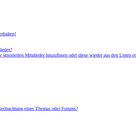
rhalten!
lieder?
er ignorierten Mitglieder hinzufügen oder diese wieder aus den Listen e
 Beobachtung eines Themas oder Forums?