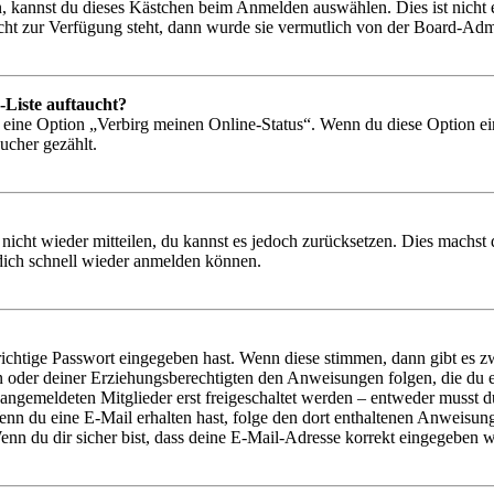
, kannst du dieses Kästchen beim Anmelden auswählen. Dies ist nicht
icht zur Verfügung steht, dann wurde sie vermutlich von der Board-Admi
-Liste auftaucht?
n eine Option „Verbirg meinen Online-Status“. Wenn du diese Option ei
ucher gezählt.
 nicht wieder mitteilen, du kannst es jedoch zurücksetzen. Dies machs
 dich schnell wieder anmelden können.
richtige Passwort eingegeben hast. Wenn diese stimmen, dann gibt es
ern oder deiner Erziehungsberechtigten den Anweisungen folgen, die du e
 angemeldeten Mitglieder erst freigeschaltet werden – entweder musst du
. Wenn du eine E-Mail erhalten hast, folge den dort enthaltenen Anweis
nn du dir sicher bist, dass deine E-Mail-Adresse korrekt eingegeben w