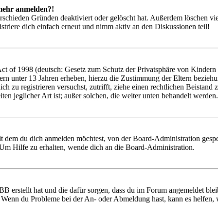
t mehr anmelden?!
rschieden Gründen deaktiviert oder gelöscht hat. Außerdem löschen vie
triere dich einfach erneut und nimm aktiv an den Diskussionen teil!
 of 1998 (deutsch: Gesetz zum Schutz der Privatsphäre von Kindern im
ern unter 13 Jahren erheben, hierzu die Zustimmung der Eltern bezieh
 dich zu registrieren versuchst, zutrifft, ziehe einen rechtlichen Beist
ten jeglicher Art ist; außer solchen, die weiter unten behandelt werden.
it dem du dich anmelden möchtest, von der Board-Administration gespe
Um Hilfe zu erhalten, wende dich an die Board-Administration.
BB erstellt hat und die dafür sorgen, dass du im Forum angemeldet ble
t. Wenn du Probleme bei der An- oder Abmeldung hast, kann es helfen,