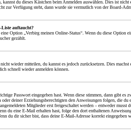
, kannst du dieses Kästchen beim Anmelden auswählen. Dies ist nicht
icht zur Verfügung steht, dann wurde sie vermutlich von der Board-Admi
-Liste auftaucht?
n eine Option „Verbirg meinen Online-Status“. Wenn du diese Option ei
ucher gezählt.
 nicht wieder mitteilen, du kannst es jedoch zurücksetzen. Dies machs
 dich schnell wieder anmelden können.
richtige Passwort eingegeben hast. Wenn diese stimmen, dann gibt es
ern oder deiner Erziehungsberechtigten den Anweisungen folgen, die du e
 angemeldeten Mitglieder erst freigeschaltet werden – entweder musst du
. Wenn du eine E-Mail erhalten hast, folge den dort enthaltenen Anweis
nn du dir sicher bist, dass deine E-Mail-Adresse korrekt eingegeben w