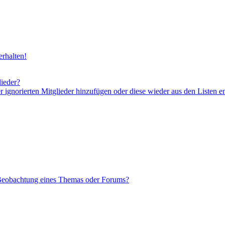
rhalten!
lieder?
er ignorierten Mitglieder hinzufügen oder diese wieder aus den Listen e
 Beobachtung eines Themas oder Forums?