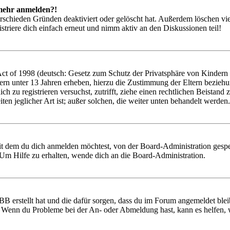
t mehr anmelden?!
rschieden Gründen deaktiviert oder gelöscht hat. Außerdem löschen vie
triere dich einfach erneut und nimm aktiv an den Diskussionen teil!
 of 1998 (deutsch: Gesetz zum Schutz der Privatsphäre von Kindern im
ern unter 13 Jahren erheben, hierzu die Zustimmung der Eltern bezieh
 dich zu registrieren versuchst, zutrifft, ziehe einen rechtlichen Beist
ten jeglicher Art ist; außer solchen, die weiter unten behandelt werden.
it dem du dich anmelden möchtest, von der Board-Administration gespe
Um Hilfe zu erhalten, wende dich an die Board-Administration.
BB erstellt hat und die dafür sorgen, dass du im Forum angemeldet ble
t. Wenn du Probleme bei der An- oder Abmeldung hast, kann es helfen,