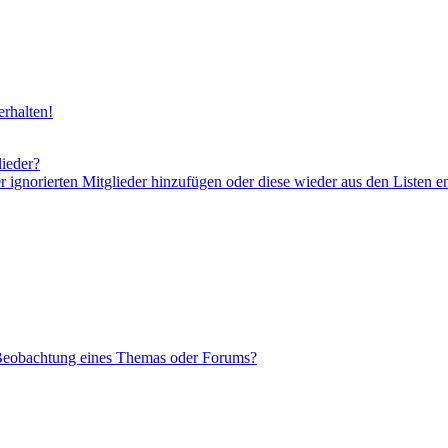
rhalten!
lieder?
er ignorierten Mitglieder hinzufügen oder diese wieder aus den Listen e
 Beobachtung eines Themas oder Forums?