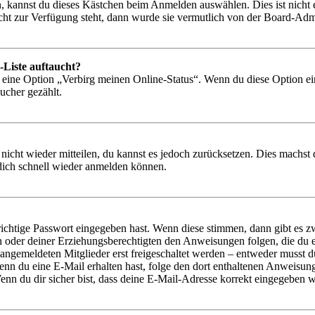
, kannst du dieses Kästchen beim Anmelden auswählen. Dies ist nicht
icht zur Verfügung steht, dann wurde sie vermutlich von der Board-Admi
-Liste auftaucht?
n eine Option „Verbirg meinen Online-Status“. Wenn du diese Option ei
ucher gezählt.
 nicht wieder mitteilen, du kannst es jedoch zurücksetzen. Dies machs
 dich schnell wieder anmelden können.
richtige Passwort eingegeben hast. Wenn diese stimmen, dann gibt es
ern oder deiner Erziehungsberechtigten den Anweisungen folgen, die du e
 angemeldeten Mitglieder erst freigeschaltet werden – entweder musst du
. Wenn du eine E-Mail erhalten hast, folge den dort enthaltenen Anweis
nn du dir sicher bist, dass deine E-Mail-Adresse korrekt eingegeben w