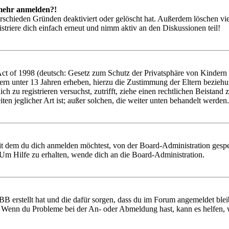
t mehr anmelden?!
rschieden Gründen deaktiviert oder gelöscht hat. Außerdem löschen vie
triere dich einfach erneut und nimm aktiv an den Diskussionen teil!
 of 1998 (deutsch: Gesetz zum Schutz der Privatsphäre von Kindern im
ern unter 13 Jahren erheben, hierzu die Zustimmung der Eltern bezieh
 dich zu registrieren versuchst, zutrifft, ziehe einen rechtlichen Beist
ten jeglicher Art ist; außer solchen, die weiter unten behandelt werden.
it dem du dich anmelden möchtest, von der Board-Administration gespe
Um Hilfe zu erhalten, wende dich an die Board-Administration.
BB erstellt hat und die dafür sorgen, dass du im Forum angemeldet ble
t. Wenn du Probleme bei der An- oder Abmeldung hast, kann es helfen,