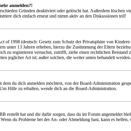
t mehr anmelden?!
rschieden Gründen deaktiviert oder gelöscht hat. Außerdem löschen vie
triere dich einfach erneut und nimm aktiv an den Diskussionen teil!
 of 1998 (deutsch: Gesetz zum Schutz der Privatsphäre von Kindern im
ern unter 13 Jahren erheben, hierzu die Zustimmung der Eltern bezieh
 dich zu registrieren versuchst, zutrifft, ziehe einen rechtlichen Beist
ten jeglicher Art ist; außer solchen, die weiter unten behandelt werden.
it dem du dich anmelden möchtest, von der Board-Administration gespe
Um Hilfe zu erhalten, wende dich an die Board-Administration.
BB erstellt hat und die dafür sorgen, dass du im Forum angemeldet ble
t. Wenn du Probleme bei der An- oder Abmeldung hast, kann es helfen,