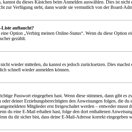
, kannst du dieses Kästchen beim Anmelden auswählen. Dies ist nicht
icht zur Verfügung steht, dann wurde sie vermutlich von der Board-Admi
-Liste auftaucht?
n eine Option „Verbirg meinen Online-Status“. Wenn du diese Option ei
ucher gezählt.
 nicht wieder mitteilen, du kannst es jedoch zurücksetzen. Dies machs
 dich schnell wieder anmelden können.
richtige Passwort eingegeben hast. Wenn diese stimmen, dann gibt es
ern oder deiner Erziehungsberechtigten den Anweisungen folgen, die du e
 angemeldeten Mitglieder erst freigeschaltet werden – entweder musst du
. Wenn du eine E-Mail erhalten hast, folge den dort enthaltenen Anweis
nn du dir sicher bist, dass deine E-Mail-Adresse korrekt eingegeben w