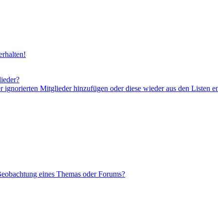
rhalten!
lieder?
er ignorierten Mitglieder hinzufügen oder diese wieder aus den Listen e
 Beobachtung eines Themas oder Forums?