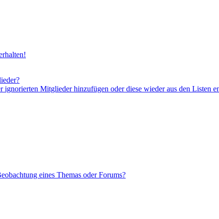
rhalten!
lieder?
er ignorierten Mitglieder hinzufügen oder diese wieder aus den Listen e
 Beobachtung eines Themas oder Forums?