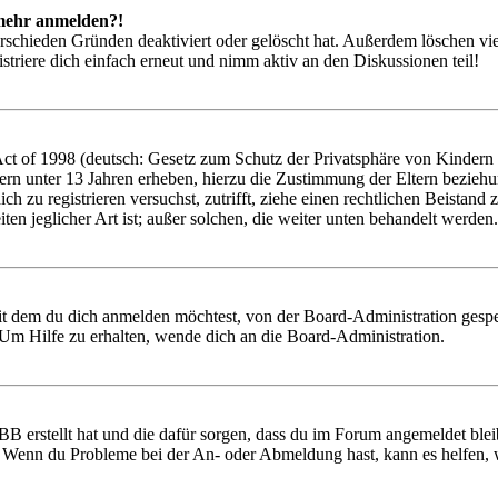
t mehr anmelden?!
rschieden Gründen deaktiviert oder gelöscht hat. Außerdem löschen vie
triere dich einfach erneut und nimm aktiv an den Diskussionen teil!
 of 1998 (deutsch: Gesetz zum Schutz der Privatsphäre von Kindern im
ern unter 13 Jahren erheben, hierzu die Zustimmung der Eltern bezieh
 dich zu registrieren versuchst, zutrifft, ziehe einen rechtlichen Beist
ten jeglicher Art ist; außer solchen, die weiter unten behandelt werden.
it dem du dich anmelden möchtest, von der Board-Administration gespe
Um Hilfe zu erhalten, wende dich an die Board-Administration.
BB erstellt hat und die dafür sorgen, dass du im Forum angemeldet ble
t. Wenn du Probleme bei der An- oder Abmeldung hast, kann es helfen,