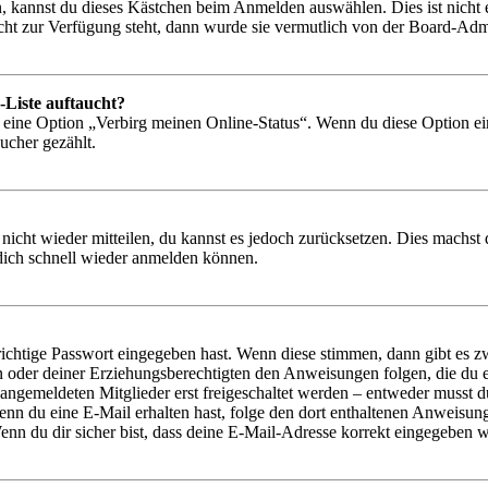
, kannst du dieses Kästchen beim Anmelden auswählen. Dies ist nicht
icht zur Verfügung steht, dann wurde sie vermutlich von der Board-Admi
-Liste auftaucht?
n eine Option „Verbirg meinen Online-Status“. Wenn du diese Option ei
ucher gezählt.
 nicht wieder mitteilen, du kannst es jedoch zurücksetzen. Dies machs
 dich schnell wieder anmelden können.
richtige Passwort eingegeben hast. Wenn diese stimmen, dann gibt es
ern oder deiner Erziehungsberechtigten den Anweisungen folgen, die du e
 angemeldeten Mitglieder erst freigeschaltet werden – entweder musst du
. Wenn du eine E-Mail erhalten hast, folge den dort enthaltenen Anweis
nn du dir sicher bist, dass deine E-Mail-Adresse korrekt eingegeben w